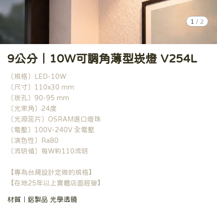
1
/
2
9公分｜10W可調角薄型崁燈 V254L
〔規格〕LED-10W
〔尺寸〕110x30 mm
〔崁孔〕90-95 mm
〔光束角〕24度
〔光源蕊片〕OSRAM進口燈珠
〔電壓〕100V-240V 全電壓
〔演色性〕Ra80
〔流明值〕每W約110流明
【專為台灣設計定做的規格】
【在地25年以上實體店面經營】
材質｜鋁製品 光學透鏡