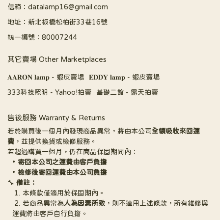
信箱：datalamp16@gmail.com
地址：新北板橋松柏街33巷16號
統一編號：80007244
其它賣場 Other Marketplaces
𝐀𝐀𝐑𝐎𝐍 𝐥𝐚𝐦𝐩 - 蝦皮賣場
𝐄𝐃𝐃𝐘 𝐥𝐚𝐦𝐩 - 蝦皮賣場
333科技照明 - Yahoo!拍賣
基礎二館 - 露天拍賣
售後服務 Warranty & Returns
若於購買後一個月內發現商品異常，將由本公司
全額吸收來回運
費
，並提供換貨或檢修服務。
若超過購買一個月，仍在商品保固期間內：
寄回本公司之運費由客戶負擔
檢修後寄回運費由本公司負擔
🔧 
備註：
本條款僅適用於保固期內。
若商品異常為
人為因素所致
，則不適用上述條款，所有維修與
運費將由客戶自行負擔。