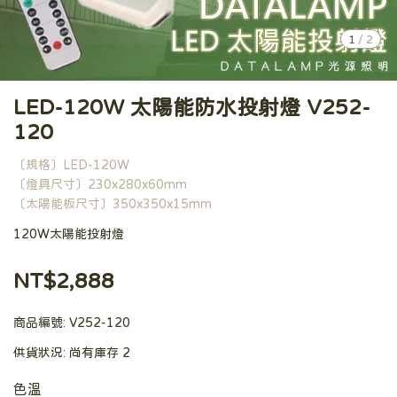
1
/
2
LED-120W 太陽能防水投射燈 V252-
120
〔規格〕LED-120W
〔燈具尺寸〕230x280x60mm
〔太陽能板尺寸〕350x350x15mm
120W太陽能投射燈
NT$2,888
商品編號:
V252-120
供貨狀況:
尚有庫存 2
色溫