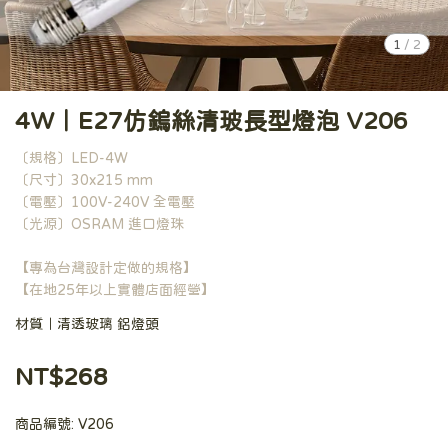
1
/
2
4W｜E27仿鎢絲清玻長型燈泡 V206
〔規格〕LED-4W
〔尺寸〕30x215 mm
〔電壓〕100V-240V 全電壓
〔光源〕OSRAM 進口燈珠
【專為台灣設計定做的規格】
【在地25年以上實體店面經營】
材質｜清透玻璃 鋁燈頭
NT$268
商品編號:
V206