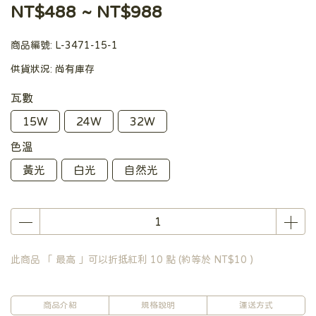
NT$488
~
NT$988
商品編號:
L-3471-15-1
供貨狀況:
尚有庫存
瓦數
15W
24W
32W
色溫
黃光
白光
自然光
此商品 「 最高 」可以折抵紅利
10
點 (約等於
NT$10
)
商品介紹
規格說明
運送方式