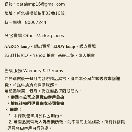
信箱：datalamp16@gmail.com
地址：新北板橋松柏街33巷16號
統一編號：80007244
其它賣場 Other Marketplaces
𝐀𝐀𝐑𝐎𝐍 𝐥𝐚𝐦𝐩 - 蝦皮賣場
𝐄𝐃𝐃𝐘 𝐥𝐚𝐦𝐩 - 蝦皮賣場
333科技照明 - Yahoo!拍賣
基礎二館 - 露天拍賣
售後服務 Warranty & Returns
若於購買後一個月內發現商品異常，將由本公司
全額吸收來回運
費
，並提供換貨或檢修服務。
若超過購買一個月，仍在商品保固期間內：
寄回本公司之運費由客戶負擔
檢修後寄回運費由本公司負擔
🔧 
備註：
本條款僅適用於保固期內。
若商品異常為
人為因素所致
，則不適用上述條款，所有維修與
運費將由客戶自行負擔。