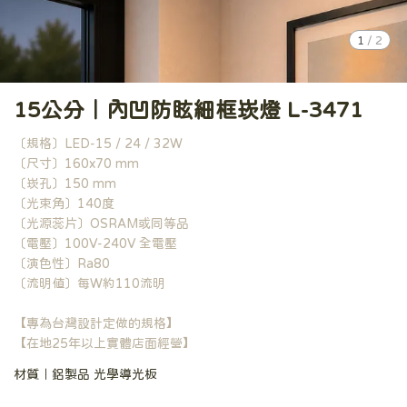
1
/
2
15公分｜內凹防眩細框崁燈 L-3471
〔規格〕LED-15 / 24 / 32W
〔尺寸〕160x70 mm
〔崁孔〕150 mm
〔光束角〕140度
〔光源蕊片〕OSRAM或同等品
〔電壓〕100V-240V 全電壓
〔演色性〕Ra80
〔流明值〕每W約110流明
【專為台灣設計定做的規格】
【在地25年以上實體店面經營】
材質｜鋁製品 光學導光板