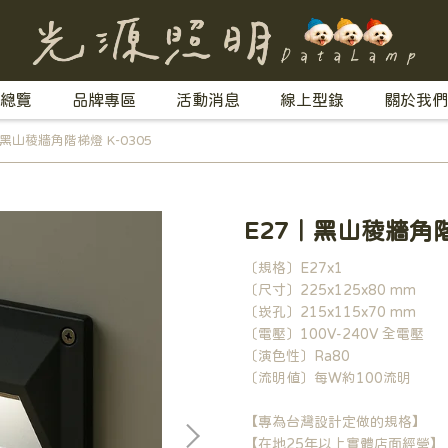
總覽
品牌專區
活動消息
線上型錄
關於我們
｜黑山稜牆角階梯燈 K-0305
E27｜黑山稜牆角階
〔規格〕E27x1
〔尺寸〕225x125x80 mm
〔崁孔〕215x115x70 mm
〔電壓〕100V-240V 全電壓
〔演色性〕Ra80
〔流明值〕每W約100流明
【專為台灣設計定做的規格】
【在地25年以上實體店面經營】