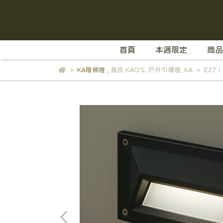
首頁
本週限定
商品
KA階梯燈
,
高氏 KAO'S
,
戶外引導燈
,
KA
E27