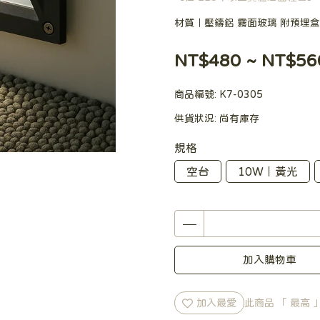
材質｜壓鑄鋁 霧面玻璃 附預埋盒
NT$480
~
NT$56
商品編號:
K7-0305
供貨狀況:
尚有庫存
規格
空台
10W｜黃光
加入購物車
加入最愛
此商品 「 最高