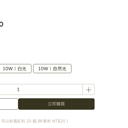
0
10W｜白光
10W｜自然光
立即購買
 」可以折抵紅利
20
點 (約等於
NT$20
)