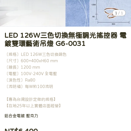
1
/
1
LED 126W三色切換無極調光搖控器 電
鍍雙環藝術吊燈 G6-0031
〔規格〕LED 126W三色切換調色
〔尺寸〕600+400xH60 mm
〔線長〕1200 mm
〔電壓〕100V-240V 全電壓
〔演色性〕Ra80
〔流明值〕每W約100流明
【專為台灣設計定做的規格】
【在地25年以上實體店面經營】
鋁合金電鍍 壓克力