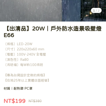
1
/
2
【出清品】20W｜戶外防水造景吸壁燈
E66
〔規格〕LED-20W
〔尺寸〕220x220x60 mm
〔電壓〕100V-240V 全電壓
〔演色性〕Ra80
〔流明值〕每W約100流明
【專為台灣設計定做的規格】
【在地25年以上實體店面經營】
材質｜耐熱塑 PC罩
NT$199
NT$380