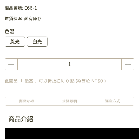
商品編號:
E66-1
供貨狀況:
尚有庫存
色溫
黃光
白光
此商品 「 最高 」可以折抵紅利
0
點 (約等於
NT$0
)
商品介紹
規格說明
運送方式
商品介紹