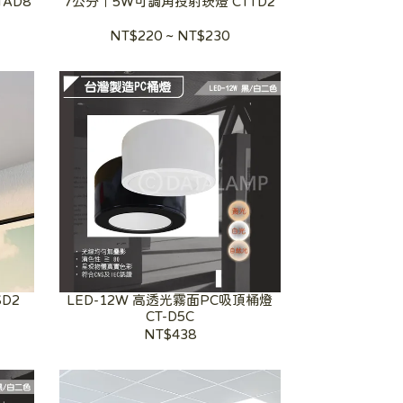
AD8
7公分｜5W可調角投射崁燈 CTTD2
NT$220
~
NT$230
SD2
LED-12W 高透光霧面PC吸頂桶燈
CT-D5C
NT$438