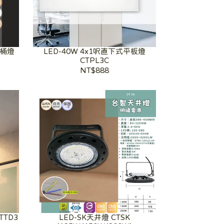
頂桶燈
LED-40W 4x1呎直下式平板燈
CTPL3C
NT$888
TTD3
LED-SK天井燈 CTSK