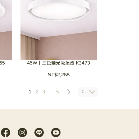
65
45W｜三色變光吸頂燈 K3473
NT$2,288
1
1
2
3
...
5