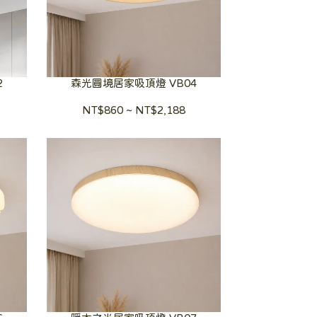
2
森光圓境居家吸頂燈 VB04
NT$860
~
NT$2,188